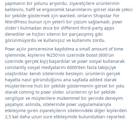
yapmanın bir yolunu arıyordu. ziyaretçilere ürünlerinin
kalitesini, hafif ve ergonomik tasarımlarını görsel olarak çekici
bir şekilde göstermek için wanted. onların Shopstar For
WordPress bunun için yeterli bir çözüm sağlamadı. powr
slider'ı bulmadan önce bir different third-party apps
denediler ve hiçbiri sitenin bir parçasıymış gibi
görünmüyordu ve kullanışsız ve kullanımı zordu.
Powr açılır penceresine kaydolma a small amount of time
işleminde, kişilerini %250'nin üzerinde boost (600'ün
üzerinde gerçek kişi) başardılar ve powr sosyal kullanarak
constantly sosyal medyalarını 6000'den fazla takipçiye
ulaştırdılar. kendi sitelerinde besleyin. ürünlerin gerçek
hayatta nasıl göründüğünü ana sayfada added olarak
müşterilerine hızlı bir şekilde göstermenin görsel bir yolu
olarak coming to powr slider. ürünlerini iyi bir şekilde
sergiliyor ve müşterilere mükemmel bir yerinde deneyim
yaşatıyor. aslında, sitelerinde powr uygulamalarıyla
etkileşime giren ziyaretçilerin sitelerindeki diğer kişilerden
2,5 kat daha uzun süre etkileşimde bulundukları reported.