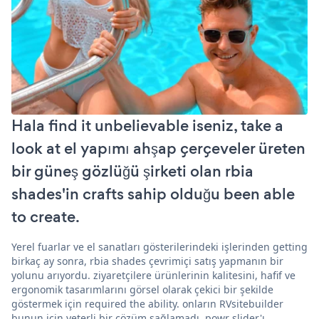
Hala find it unbelievable iseniz, take a
look at el yapımı ahşap çerçeveler üreten
bir güneş gözlüğü şirketi olan rbia
shades'in crafts sahip olduğu been able
to create.
Yerel fuarlar ve el sanatları gösterilerindeki işlerinden getting
birkaç ay sonra, rbia shades çevrimiçi satış yapmanın bir
yolunu arıyordu. ziyaretçilere ürünlerinin kalitesini, hafif ve
ergonomik tasarımlarını görsel olarak çekici bir şekilde
göstermek için required the ability. onların RVsitebuilder
bunun için yeterli bir çözüm sağlamadı. powr slider'ı