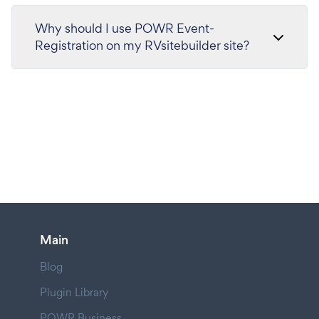
Why should I use POWR Event-
Registration on my RVsitebuilder site?
Main
Blog
Plugin Library
POWR Business