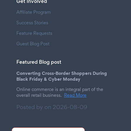
Get Involved
Affiliate Program
Success Stories
Feature Requests
Guest Blog Post
Featured Blog post
Converting Cross-Border Shoppers During
Black Friday & Cyber Monday
Online commerce is an integral part of the
overall retail business.
Read More
Posted by on
2026-08-09