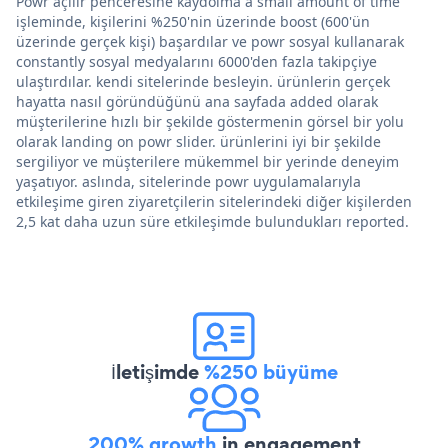
Powr açılır penceresine kaydolma a small amount of time
işleminde, kişilerini %250'nin üzerinde boost (600'ün
üzerinde gerçek kişi) başardılar ve powr sosyal kullanarak
constantly sosyal medyalarını 6000'den fazla takipçiye
ulaştırdılar. kendi sitelerinde besleyin. ürünlerin gerçek
hayatta nasıl göründüğünü ana sayfada added olarak
müşterilerine hızlı bir şekilde göstermenin görsel bir yolu
olarak landing on powr slider. ürünlerini iyi bir şekilde
sergiliyor ve müşterilere mükemmel bir yerinde deneyim
yaşatıyor. aslında, sitelerinde powr uygulamalarıyla
etkileşime giren ziyaretçilerin sitelerindeki diğer kişilerden
2,5 kat daha uzun süre etkileşimde bulundukları reported.
İletişimde
%250 büyüme
200% growth
in engagement