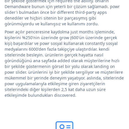
bir şekilde göstermek için required the ability. onların
Demandware bunun için yeterli bir çözüm sağlamadı. powr
slider'ı bulmadan önce bir different third-party apps
denediler ve hiçbiri sitenin bir parçasıymış gibi
görünmüyordu ve kullanışsız ve kullanımı zordu.
Powr açılır penceresine kaydolma just months işleminde,
kişilerini %250'nin üzerinde grow (600'ün üzerinde gerçek
kişi) başardılar ve powr sosyal kullanarak constantly sosyal
medyalarını 6000'den fazla takipçiye ulaştırdılar. kendi
sitelerinde besleyin. ürünlerin gerçek hayatta nasıl
göründüğünü ana sayfada added olarak müşterilerine hızlı
bir şekilde göstermenin görsel bir yolu olarak landing on
powr slider. ürünlerini iyi bir şekilde sergiliyor ve müşterilere
mükemmel bir yerinde deneyim yaşatıyor. aslında, sitelerinde
powr uygulamalarıyla etkileşime giren ziyaretçilerin
sitelerindeki diğer kişilerden 2,5 kat daha uzun süre
etkileşimde bulundukları discovered.