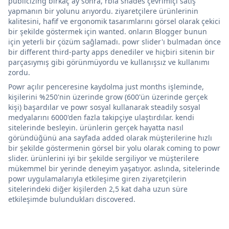
publicizing birkaç ay sonra, rbia shades çevrimiçi satış
yapmanın bir yolunu arıyordu. ziyaretçilere ürünlerinin
kalitesini, hafif ve ergonomik tasarımlarını görsel olarak çekici
bir şekilde göstermek için wanted. onların Blogger bunun
için yeterli bir çözüm sağlamadı. powr slider'ı bulmadan önce
bir different third-party apps denediler ve hiçbiri sitenin bir
parçasıymış gibi görünmüyordu ve kullanışsız ve kullanımı
zordu.
Powr açılır penceresine kaydolma just months işleminde,
kişilerini %250'nin üzerinde grow (600'ün üzerinde gerçek
kişi) başardılar ve powr sosyal kullanarak steadily sosyal
medyalarını 6000'den fazla takipçiye ulaştırdılar. kendi
sitelerinde besleyin. ürünlerin gerçek hayatta nasıl
göründüğünü ana sayfada added olarak müşterilerine hızlı
bir şekilde göstermenin görsel bir yolu olarak coming to powr
slider. ürünlerini iyi bir şekilde sergiliyor ve müşterilere
mükemmel bir yerinde deneyim yaşatıyor. aslında, sitelerinde
powr uygulamalarıyla etkileşime giren ziyaretçilerin
sitelerindeki diğer kişilerden 2,5 kat daha uzun süre
etkileşimde bulundukları discovered.