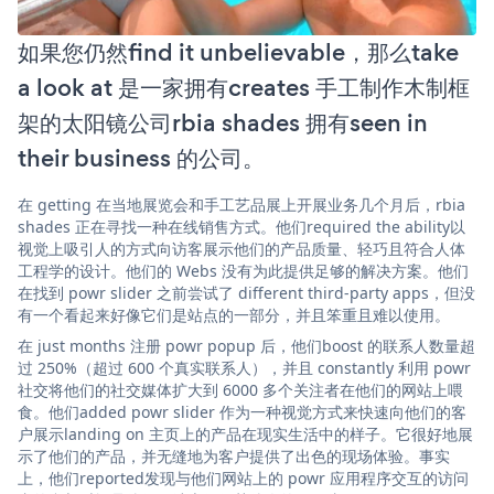
如果您仍然find it unbelievable，那么take
a look at 是一家拥有creates 手工制作木制框
架的太阳镜公司rbia shades 拥有seen in
their business 的公司。
在 getting 在当地展览会和手工艺品展上开展业务几个月后，rbia
shades 正在寻找一种在线销售方式。他们required the ability以
视觉上吸引人的方式向访客展示他们的产品质量、轻巧且符合人体
工程学的设计。他们的 Webs 没有为此提供足够的解决方案。他们
在找到 powr slider 之前尝试了 different third-party apps，但没
有一个看起来好像它们是站点的一部分，并且笨重且难以使用。
在 just months 注册 powr popup 后，他们boost 的联系人数量超
过 250%（超过 600 个真实联系人），并且 constantly 利用 powr
社交将他们的社交媒体扩大到 6000 多个关注者在他们的网站上喂
食。他们added powr slider 作为一种视觉方式来快速向他们的客
户展示landing on 主页上的产品在现实生活中的样子。它很好地展
示了他们的产品，并无缝地为客户提供了出色的现场体验。事实
上，他们reported发现与他们网站上的 powr 应用程序交互的访问