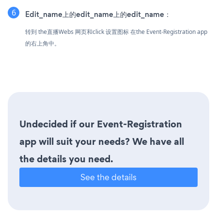
Edit_name上的edit_name上的edit_name：
转到 the直播Webs 网页和click 设置图标
在the Event-Registration app
的右上角中。
Undecided if our Event-Registration
app will suit your needs? We have all
the details you need.
See the details