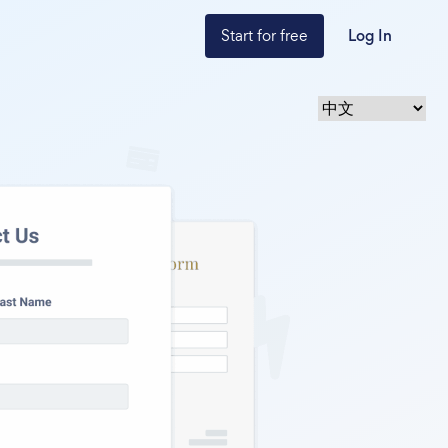
Start for free
Log In