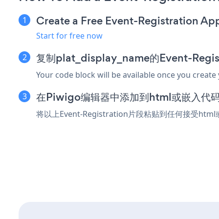
Create a Free Event-Registration Ap
Start for free now
复制plat_display_name的Event-Reg
Your code block will be available once you create
在Piwigo编辑器中添加到html或嵌入代
将以上Event-Registration片段粘贴到任何接受ht