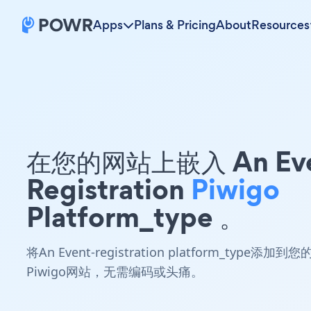
Apps
Plans & Pricing
About
Resources
在您的网站上嵌入 An Eve
Registration
Piwigo
Platform_type 。
将An Event-registration platform_type添加到您
Piwigo网站，无需编码或头痛。