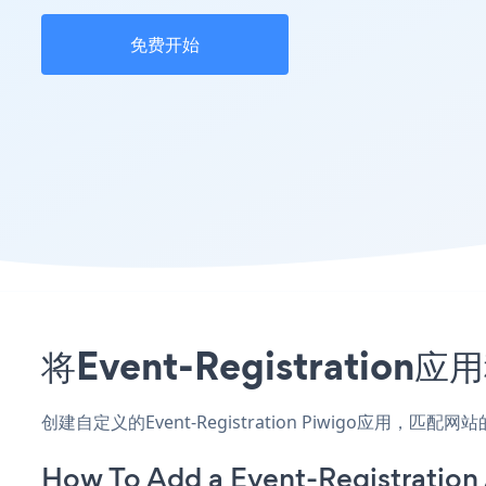
免费开始
将Event-Registrati
创建自定义的Event-Registration Piwigo应用，
How To Add a Event-Registration