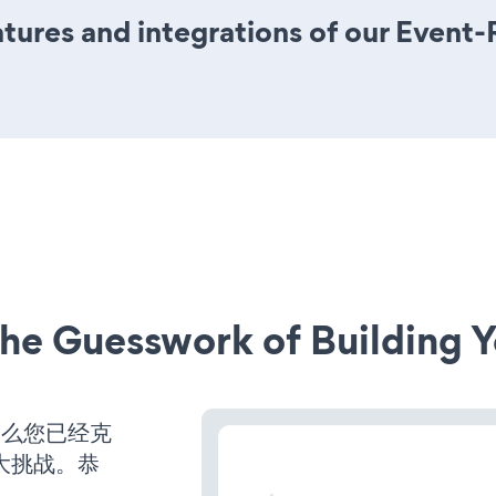
ures and integrations of our Event-
he Guesswork of Building Y
那么您已经克
大挑战。恭