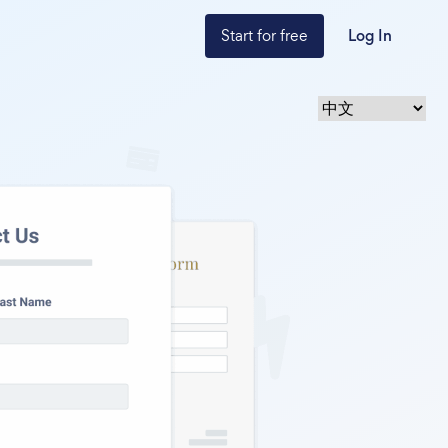
Start for free
Log In