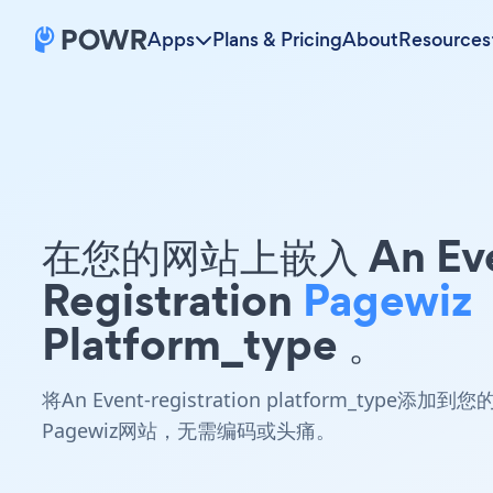
Apps
Plans & Pricing
About
Resources
在您的网站上嵌入 An Eve
Registration
Pagewiz
Platform_type 。
将An Event-registration platform_type添加到您
Pagewiz网站，无需编码或头痛。