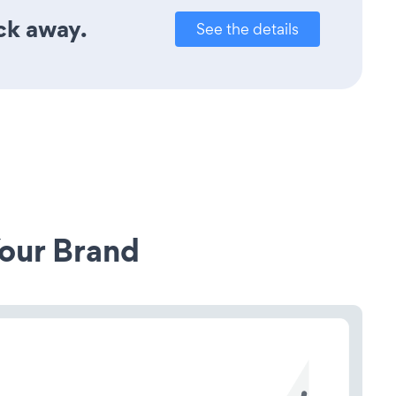
ick away.
See the details
our Brand