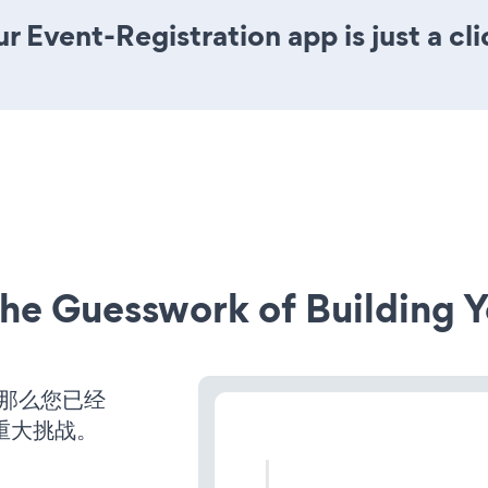
r Event-Registration app is just a cl
he Guesswork of Building Y
，那么您已经
重大挑战。