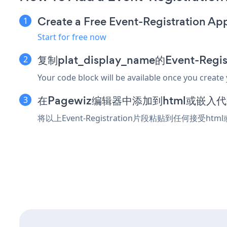
Create a Free Event-Registration Ap
Start for free now
复制plat_display_name的Event-Reg
Your code block will be available once you create
在Pagewiz编辑器中添加到html或嵌入
将以上Event-Registration片段粘贴到任何接受ht