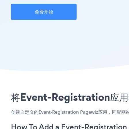
免费开始
将Event-Registrati
创建自定义的Event-Registration Pagewiz应用
How To Add a Event-Registration