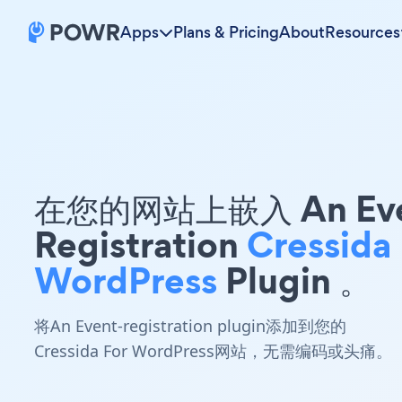
Apps
Plans & Pricing
About
Resources
在您的网站上嵌入 An Eve
Registration
Cressida 
WordPress
Plugin 。
将An Event-registration plugin添加到您的
Cressida For WordPress网站，无需编码或头痛。