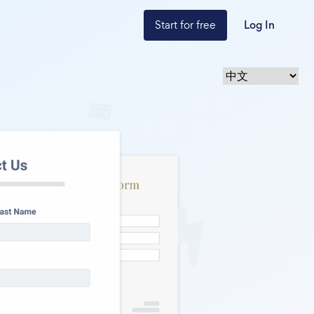
Start for free
Log In