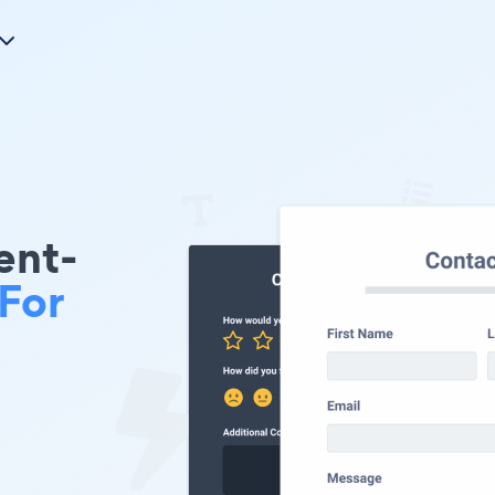
nt-
For