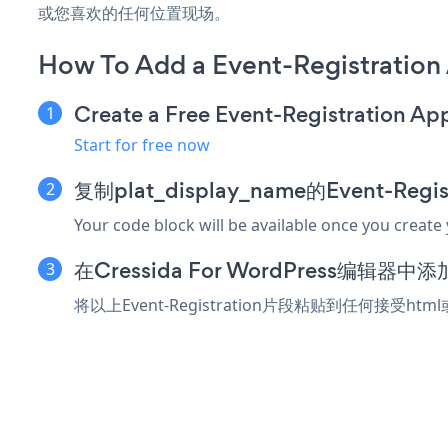
或您喜欢的任何位置现场。
How To Add a Event-Registration
Create a Free Event-Registration Ap
Start for free now
复制plat_display_name的Event-Reg
Your code block will be available once you create
在Cressida For WordPress编辑器
将以上Event-Registration片段粘贴到任何接受htm