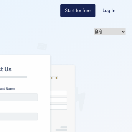
Start for free
Log In