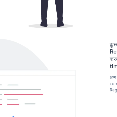
कुछ
Re
करत
tim
अन्य
comp
Regi