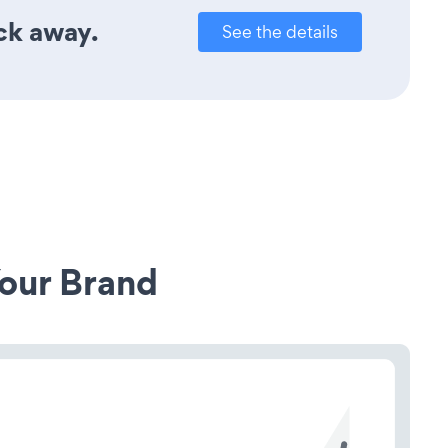
ick away.
See the details
our Brand