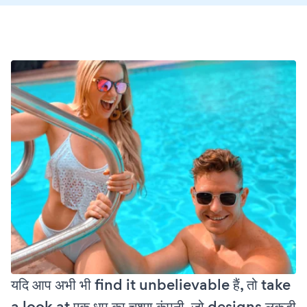
यदि आप अभी भी find it unbelievable हैं, तो take
a look at एक धूप का चश्मा कंपनी, जो designs लकड़ी