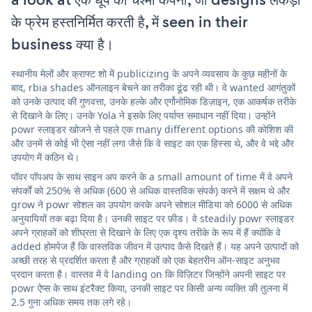
के फ्रेम हस्तनिर्मित करती है, में seen in their
business क्या है।
स्थानीय मेलों और क्राफ्ट शो में publicizing के अपने व्यवसाय के कुछ महीनों के
बाद, rbia shades ऑनलाइन बेचने का तरीका ढूंढ रही थी। वे wanted आगंतुकों
को उनके उत्पाद की गुणवत्ता, उनके हल्के और एर्गोनोमिक डिज़ाइन, एक आकर्षक तरीके
से दिखाने के लिए। उनके Yola ने इसके लिए पर्याप्त समाधान नहीं दिया। उन्होंने
powr स्लाइडर खोजने से पहले एक many different options की कोशिश की
और उनमें से कोई भी ऐसा नहीं लगा जैसे कि वे साइट का एक हिस्सा थे, और वे भद्दे और
उपयोग में कठिन थे।
पॉवर पॉपअप के साथ साइन अप करने के a small amount of time में वे अपने
संपर्कों को 250% से अधिक (600 से अधिक वास्तविक संपर्क) करने में सक्षम थे और
grow ने powr सोशल का उपयोग करके अपने सोशल मीडिया को 6000 से अधिक
अनुयायियों तक बढ़ा दिया है। उनकी साइट पर फ़ीड। वे steadily powr स्लाइडर
अपने ग्राहकों को शीघ्रता से दिखाने के लिए एक दृश्य तरीके के रूप में हैं क्योंकि वे
added होमपेज हैं कि वास्तविक जीवन में उत्पाद कैसे दिखते हैं। यह अपने उत्पादों को
अच्छी तरह से प्रदर्शित करता है और ग्राहकों को एक बेहतरीन ऑन-साइट अनुभव
प्रदान करता है। वास्तव में वे landing on कि विज़िटर जिन्होंने अपनी साइट पर
powr ऐप्स के साथ इंटरैक्ट किया, उनकी साइट पर किसी अन्य व्यक्ति की तुलना में
2.5 गुना अधिक समय तक लगे रहे।