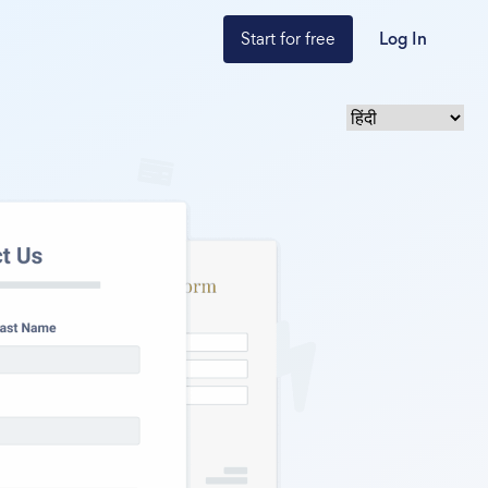
Start for free
Log In