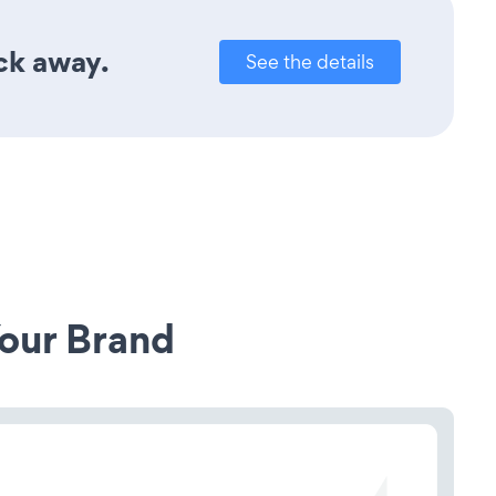
ick away.
See the details
our Brand