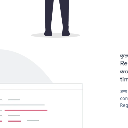
कुछ
Re
करत
tim
अन्य
comp
Regi