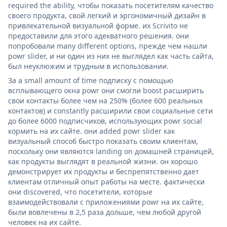
required the ability, чтобы показать посетителям качество
своего продукта, свой легкий и эргономичный дизайн в
привлекательной визуальной форме. их Scrivito не
предоставили для этого адекватного решения. они
попробовали many different options, прежде чем нашли
powr slider, и ни один из них не выглядел как часть сайта,
был неуклюжим и трудным в использовании.
За a small amount of time подписку с помощью
всплывающего окна powr они смогли boost расширить
свои контакты более чем на 250% (более 600 реальных
контактов) и constantly расширили свои социальные сети
до более 6000 подписчиков, использующих powr social
кормить на их сайте. они added powr slider как
визуальный способ быстро показать своим клиентам,
поскольку они являются landing on домашней страницей,
как продукты выглядят в реальной жизни. он хорошо
демонстрирует их продукты и беспрепятственно дает
клиентам отличный опыт работы на месте. фактически
они discovered, что посетители, которые
взаимодействовали с приложениями powr на их сайте,
были вовлечены в 2,5 раза дольше, чем любой другой
человек на их сайте.