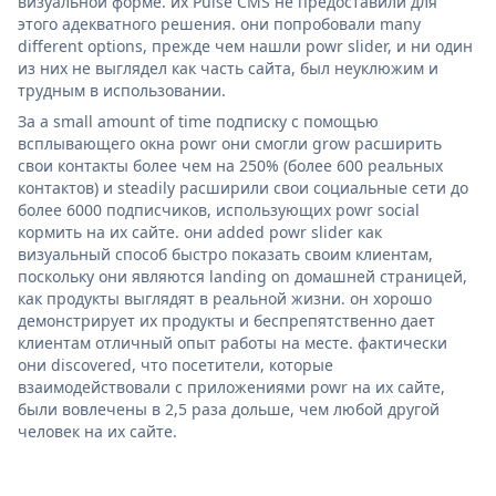
визуальной форме. их Pulse CMS не предоставили для
этого адекватного решения. они попробовали many
different options, прежде чем нашли powr slider, и ни один
из них не выглядел как часть сайта, был неуклюжим и
трудным в использовании.
За a small amount of time подписку с помощью
всплывающего окна powr они смогли grow расширить
свои контакты более чем на 250% (более 600 реальных
контактов) и steadily расширили свои социальные сети до
более 6000 подписчиков, использующих powr social
кормить на их сайте. они added powr slider как
визуальный способ быстро показать своим клиентам,
поскольку они являются landing on домашней страницей,
как продукты выглядят в реальной жизни. он хорошо
демонстрирует их продукты и беспрепятственно дает
клиентам отличный опыт работы на месте. фактически
они discovered, что посетители, которые
взаимодействовали с приложениями powr на их сайте,
были вовлечены в 2,5 раза дольше, чем любой другой
человек на их сайте.