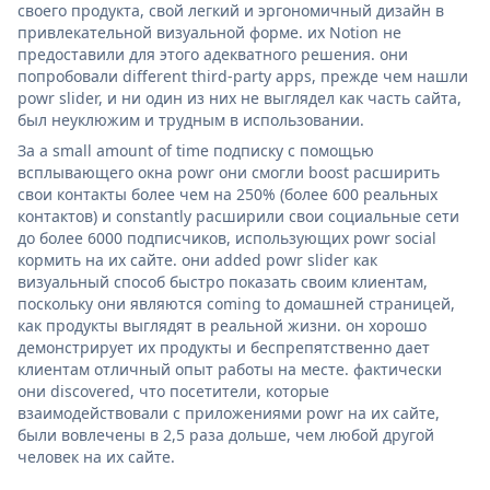
своего продукта, свой легкий и эргономичный дизайн в
привлекательной визуальной форме. их Notion не
предоставили для этого адекватного решения. они
попробовали different third-party apps, прежде чем нашли
powr slider, и ни один из них не выглядел как часть сайта,
был неуклюжим и трудным в использовании.
За a small amount of time подписку с помощью
всплывающего окна powr они смогли boost расширить
свои контакты более чем на 250% (более 600 реальных
контактов) и constantly расширили свои социальные сети
до более 6000 подписчиков, использующих powr social
кормить на их сайте. они added powr slider как
визуальный способ быстро показать своим клиентам,
поскольку они являются coming to домашней страницей,
как продукты выглядят в реальной жизни. он хорошо
демонстрирует их продукты и беспрепятственно дает
клиентам отличный опыт работы на месте. фактически
они discovered, что посетители, которые
взаимодействовали с приложениями powr на их сайте,
были вовлечены в 2,5 раза дольше, чем любой другой
человек на их сайте.