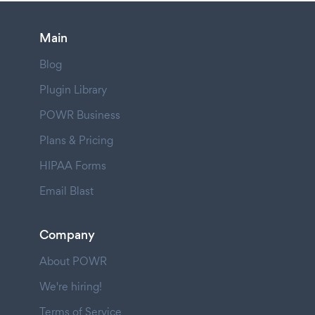
Main
Blog
Plugin Library
POWR Business
Plans & Pricing
HIPAA Forms
Email Blast
Company
About POWR
We're hiring!
Terms of Service