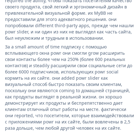
required the ability, чтобы показать посетителям качество
своего продукта, свой легкий и эргономичный дизайн в
привлекательной визуальной форме. их MyBB не
предоставили для этого адекватного решения. они
попробовали different third-party apps, прежде чем нашли
powr slider, и ни один из них не выглядел как часть сайта,
был неуклюжим и трудным в использовании.
За a small amount of time подписку с помощью
всплывающего окна powr они смогли grow расширить
свои контакты более чем на 250% (более 600 реальных
контактов) и steadily расширили свои социальные сети до
более 6000 подписчиков, использующих powr social
кормить на их сайте. они added powr slider как
визуальный способ быстро показать своим клиентам,
поскольку они являются coming to домашней страницей,
как продукты выглядят в реальной жизни. он хорошо
демонстрирует их продукты и беспрепятственно дает
клиентам отличный опыт работы на месте. фактически
они reported, что посетители, которые взаимодействовали
с приложениями powr на их сайте, были вовлечены в 2,5
раза дольше, чем любой другой человек на их сайте.