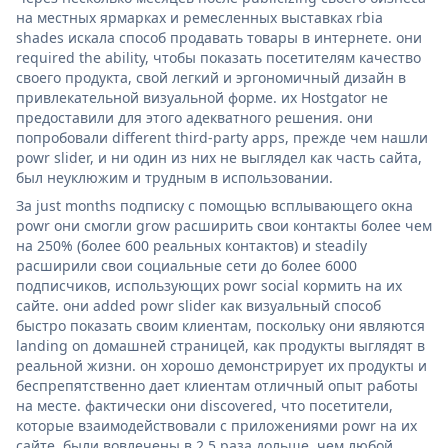
на местных ярмарках и ремесленных выставках rbia
shades искала способ продавать товары в интернете. они
required the ability, чтобы показать посетителям качество
своего продукта, свой легкий и эргономичный дизайн в
привлекательной визуальной форме. их Hostgator не
предоставили для этого адекватного решения. они
попробовали different third-party apps, прежде чем нашли
powr slider, и ни один из них не выглядел как часть сайта,
был неуклюжим и трудным в использовании.
За just months подписку с помощью всплывающего окна
powr они смогли grow расширить свои контакты более чем
на 250% (более 600 реальных контактов) и steadily
расширили свои социальные сети до более 6000
подписчиков, использующих powr social кормить на их
сайте. они added powr slider как визуальный способ
быстро показать своим клиентам, поскольку они являются
landing on домашней страницей, как продукты выглядят в
реальной жизни. он хорошо демонстрирует их продукты и
беспрепятственно дает клиентам отличный опыт работы
на месте. фактически они discovered, что посетители,
которые взаимодействовали с приложениями powr на их
сайте, были вовлечены в 2,5 раза дольше, чем любой