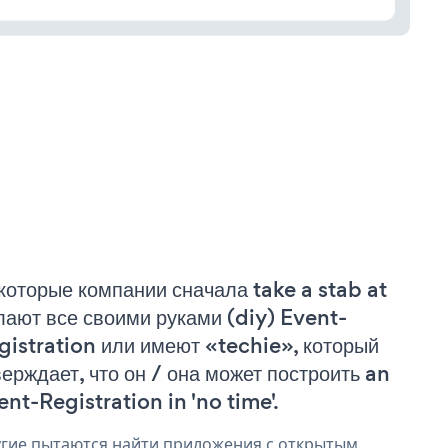
которые компании сначала take a stab at
лают все своими руками (diy) Event-
gistration или имеют «techie», который
верждает, что он / она может построить an
ent-Registration in 'no time'.
гие пытаются найти приложения с открытым