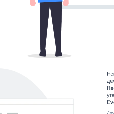
Не
де
Re
ут
Ev
Дру