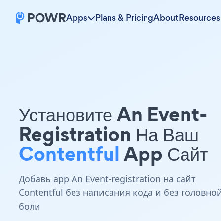
Apps
Plans & Pricing
About
Resources
Установите An Event-
Registration На Ваш
Contentful
App Сайт
Добавь app An Event-registration на сайт
Contentful без написания кода и без головно
боли