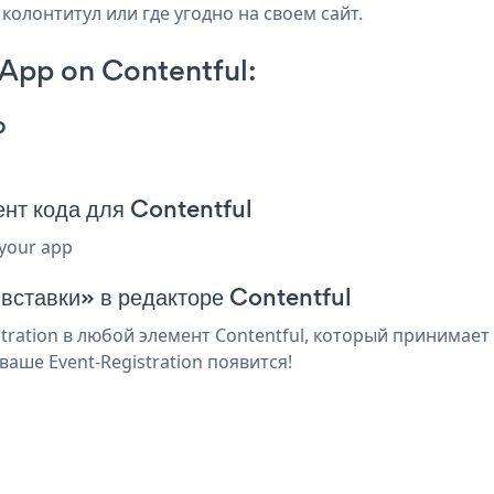
 колонтитул или где угодно на своем сайт.
 App on Contentful:
p
ент кода для Contentful
 your app
 вставки» в редакторе Contentful
ration в любой элемент Contentful, который принимает 
аше Event-Registration появится!