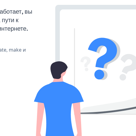
аботает, вы
пути к
интернете.
ate, make и