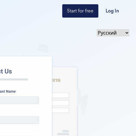
Start for free
Log In