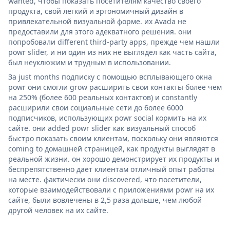
wanted, чтобы показать посетителям качество своего
продукта, свой легкий и эргономичный дизайн в
привлекательной визуальной форме. их Avada не
предоставили для этого адекватного решения. они
попробовали different third-party apps, прежде чем нашли
powr slider, и ни один из них не выглядел как часть сайта,
был неуклюжим и трудным в использовании.
За just months подписку с помощью всплывающего окна
powr они смогли grow расширить свои контакты более чем
на 250% (более 600 реальных контактов) и constantly
расширили свои социальные сети до более 6000
подписчиков, использующих powr social кормить на их
сайте. они added powr slider как визуальный способ
быстро показать своим клиентам, поскольку они являются
coming to домашней страницей, как продукты выглядят в
реальной жизни. он хорошо демонстрирует их продукты и
беспрепятственно дает клиентам отличный опыт работы
на месте. фактически они discovered, что посетители,
которые взаимодействовали с приложениями powr на их
сайте, были вовлечены в 2,5 раза дольше, чем любой
другой человек на их сайте.