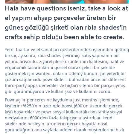
Hala have questions iseniz, take a look at
el yapımı ahşap çerçeveler üreten bir
güneş gözlüğü şirketi olan rbia shades'in
crafts sahip olduğu been able to create.
Yerel fuarlar ve el sanatları gösterilerindeki işlerinden getting
birkaç ay sonra, rbia shades çevrimiçi satış yapmanın bir
yolunu arıyordu. ziyaretçilere ürünlerinin kalitesini, hafif ve
ergonomik tasarımlarını görsel olarak çekici bir şekilde
göstermek için wanted. onların Udemy bunun için yeterli bir
çözüm sağlamadı. powr slider'ı bulmadan önce bir different
third-party apps denediler ve hiçbiri sitenin bir parçasıymış
gibi görünmüyordu ve kullanışsız ve kullanımı zordu.
Powr açılır penceresine kaydolma just months işleminde,
kişilerini %250'nin üzerinde boost (600'ün üzerinde gerçek
kişi) başardılar ve powr sosyal kullanarak constantly sosyal
medyalarını 6000'den fazla takipçiye ulaştırdılar. kendi
sitelerinde besleyin. ürünlerin gerçek hayatta nasıl
göründüğünü ana sayfada added olarak müşterilerine hızlı