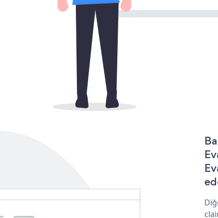
Ba
Ev
Ev
ede
Diğ
cla