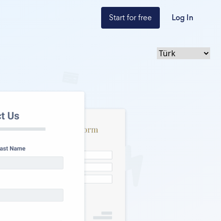
Start for free
Log In