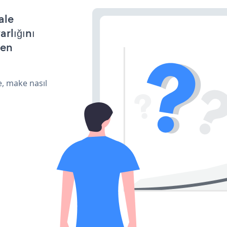
ale
arlığını
den
e, make nasıl