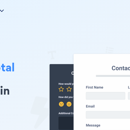
tal
in