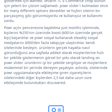
göstermek için wanted. onların TC E-Commerce Shop bunun
için yeterli bir çözüm sağlamadı. powr slider'ı bulmadan önce
bir many different options denediler ve hiçbiri sitenin bir
parçasıymış gibi görünmüyordu ve kullanışsız ve kullanımı
zordu.
Powr açılır penceresine kaydolma just months işleminde,
kişilerini %250'nin üzerinde boost (600'ün üzerinde gerçek
kişi) başardılar ve powr sosyal kullanarak steadily sosyal
medyalarını 6000'den fazla takipçiye ulaştırdılar. kendi
sitelerinde besleyin. ürünlerin gerçek hayatta nasıl
göründüğünü ana sayfada added olarak müşterilerine hızlı
bir şekilde göstermenin görsel bir yolu olarak landing on
powr slider. ürünlerini iyi bir şekilde sergiliyor ve müşterilere
mükemmel bir yerinde deneyim yaşatıyor. aslında, sitelerinde
powr uygulamalarıyla etkileşime giren ziyaretçilerin
sitelerindeki diğer kişilerden 2,5 kat daha uzun süre
etkileşimde bulundukları discovered.