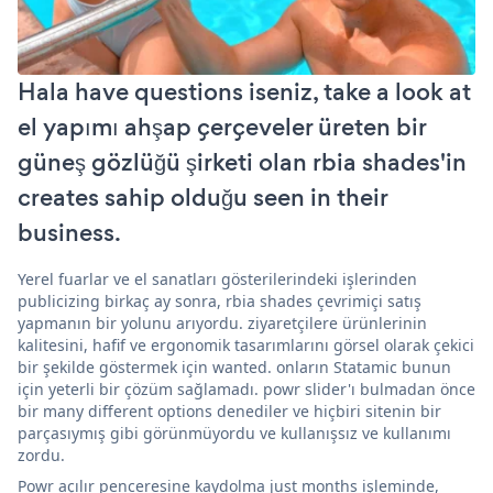
Hala have questions iseniz, take a look at
el yapımı ahşap çerçeveler üreten bir
güneş gözlüğü şirketi olan rbia shades'in
creates sahip olduğu seen in their
business.
Yerel fuarlar ve el sanatları gösterilerindeki işlerinden
publicizing birkaç ay sonra, rbia shades çevrimiçi satış
yapmanın bir yolunu arıyordu. ziyaretçilere ürünlerinin
kalitesini, hafif ve ergonomik tasarımlarını görsel olarak çekici
bir şekilde göstermek için wanted. onların Statamic bunun
için yeterli bir çözüm sağlamadı. powr slider'ı bulmadan önce
bir many different options denediler ve hiçbiri sitenin bir
parçasıymış gibi görünmüyordu ve kullanışsız ve kullanımı
zordu.
Powr açılır penceresine kaydolma just months işleminde,