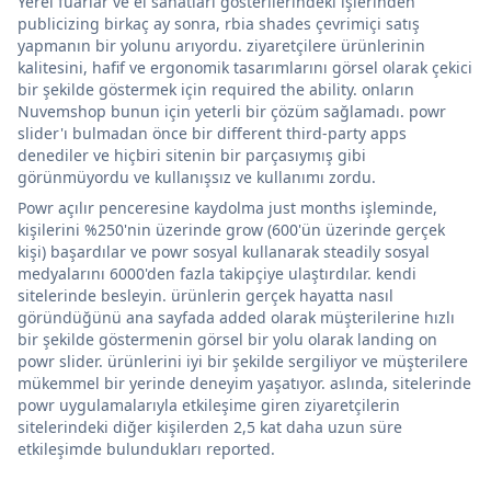
Yerel fuarlar ve el sanatları gösterilerindeki işlerinden
publicizing birkaç ay sonra, rbia shades çevrimiçi satış
yapmanın bir yolunu arıyordu. ziyaretçilere ürünlerinin
kalitesini, hafif ve ergonomik tasarımlarını görsel olarak çekici
bir şekilde göstermek için required the ability. onların
Nuvemshop bunun için yeterli bir çözüm sağlamadı. powr
slider'ı bulmadan önce bir different third-party apps
denediler ve hiçbiri sitenin bir parçasıymış gibi
görünmüyordu ve kullanışsız ve kullanımı zordu.
Powr açılır penceresine kaydolma just months işleminde,
kişilerini %250'nin üzerinde grow (600'ün üzerinde gerçek
kişi) başardılar ve powr sosyal kullanarak steadily sosyal
medyalarını 6000'den fazla takipçiye ulaştırdılar. kendi
sitelerinde besleyin. ürünlerin gerçek hayatta nasıl
göründüğünü ana sayfada added olarak müşterilerine hızlı
bir şekilde göstermenin görsel bir yolu olarak landing on
powr slider. ürünlerini iyi bir şekilde sergiliyor ve müşterilere
mükemmel bir yerinde deneyim yaşatıyor. aslında, sitelerinde
powr uygulamalarıyla etkileşime giren ziyaretçilerin
sitelerindeki diğer kişilerden 2,5 kat daha uzun süre
etkileşimde bulundukları reported.