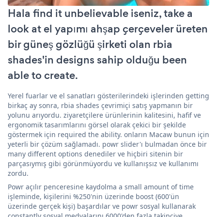
Hala find it unbelievable iseniz, take a
look at el yapımı ahşap çerçeveler üreten
bir güneş gözlüğü şirketi olan rbia
shades'in designs sahip olduğu been
able to create.
Yerel fuarlar ve el sanatları gösterilerindeki işlerinden getting
birkaç ay sonra, rbia shades çevrimiçi satış yapmanın bir
yolunu arıyordu. ziyaretçilere ürünlerinin kalitesini, hafif ve
ergonomik tasarımlarını görsel olarak çekici bir şekilde
göstermek için required the ability. onların Macaw bunun için
yeterli bir çözüm sağlamadı. powr slider'ı bulmadan önce bir
many different options denediler ve hiçbiri sitenin bir
parçasıymış gibi görünmüyordu ve kullanışsız ve kullanımı
zordu.
Powr açılır penceresine kaydolma a small amount of time
işleminde, kişilerini %250'nin üzerinde boost (600'ün
üzerinde gerçek kişi) başardılar ve powr sosyal kullanarak
constantly sosyal medyalarını 6000'den fazla takipçiye