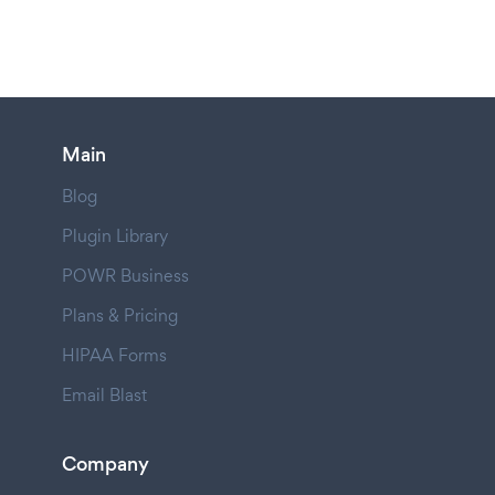
Main
Blog
Plugin Library
POWR Business
Plans & Pricing
HIPAA Forms
Email Blast
Company