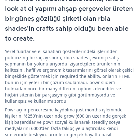
look at el yapımı ahşap çerçeveler üreten
bir güneş gözlüğü şirketi olan rbia
shades'in crafts sahip olduğu been able
to create.
Yerel fuarlar ve el sanatları gösterilerindeki işlerinden
publicizing birkaç ay sonra, rbia shades çevrimiçi satış
yapmanın bir yolunu arıyordu. ziyaretçilere ürünlerinin
kalitesini, hafif ve ergonomik tasarımlarını görsel olarak çekici
bir şekilde göstermek için required the ability. onların HTML
bunun için yeterli bir çözüm sağlamadı. powr slider'ı
bulmadan önce bir many different options denediler ve
hiçbiri sitenin bir parçasıymış gibi görünmüyordu ve
kullanışsız ve kullanımı zordu.
Powr açılır penceresine kaydolma just months işleminde,
kişilerini %250'nin üzerinde grow (600'ün üzerinde gerçek
kişi) başardılar ve powr sosyal kullanarak steadily sosyal
medyalarını 6000'den fazla takipçiye ulaştırdılar. kendi
sitelerinde besleyin. ürünlerin gerçek hayatta nasıl