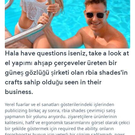
Hala have questions iseniz, take a look at
el yapımı ahşap çerçeveler üreten bir
güneş gözlüğü şirketi olan rbia shades'in
crafts sahip olduğu seen in their
business.
Yerel fuarlar ve el sanatları gösterilerindeki işlerinden
publicizing birkaç ay sonra, rbia shades çevrimiçi satış
yapmanın bir yolunu arıyordu. ziyaretçilere ürünlerinin
kalitesini, hafif ve ergonomik tasarımlarını görsel olarak çekici
bir şekilde göstermek için required the ability. onların
Foroshgostar bunun için yeterli bir çözüm sağlamadı. powr