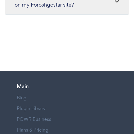
on my Foroshgostar site?
Main
Blog
Plugin Library
POWR Business
Plans & Pricing