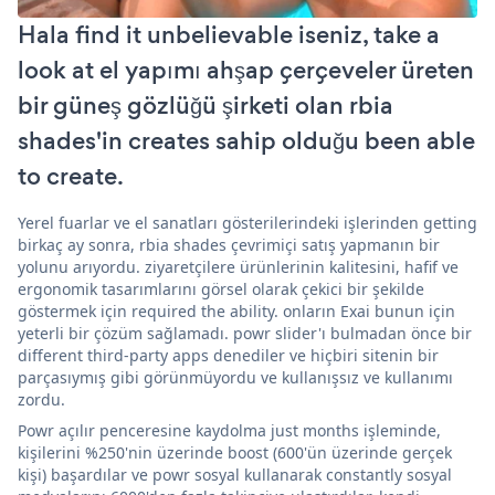
Hala find it unbelievable iseniz, take a
look at el yapımı ahşap çerçeveler üreten
bir güneş gözlüğü şirketi olan rbia
shades'in creates sahip olduğu been able
to create.
Yerel fuarlar ve el sanatları gösterilerindeki işlerinden getting
birkaç ay sonra, rbia shades çevrimiçi satış yapmanın bir
yolunu arıyordu. ziyaretçilere ürünlerinin kalitesini, hafif ve
ergonomik tasarımlarını görsel olarak çekici bir şekilde
göstermek için required the ability. onların Exai bunun için
yeterli bir çözüm sağlamadı. powr slider'ı bulmadan önce bir
different third-party apps denediler ve hiçbiri sitenin bir
parçasıymış gibi görünmüyordu ve kullanışsız ve kullanımı
zordu.
Powr açılır penceresine kaydolma just months işleminde,
kişilerini %250'nin üzerinde boost (600'ün üzerinde gerçek
kişi) başardılar ve powr sosyal kullanarak constantly sosyal