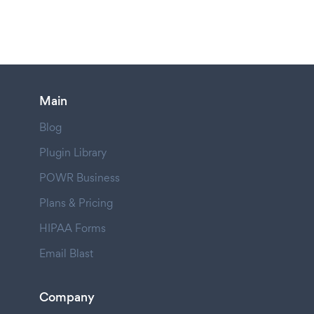
Main
Blog
Plugin Library
POWR Business
Plans & Pricing
HIPAA Forms
Email Blast
Company