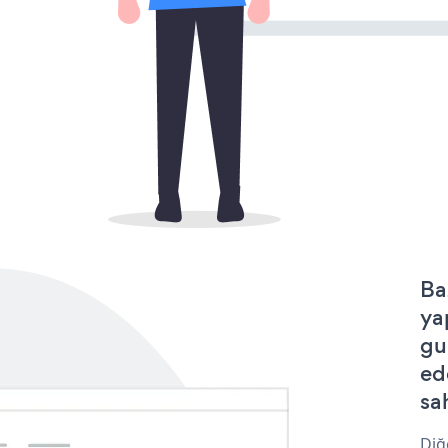
Ba
ya
gu
ed
sa
Diğ