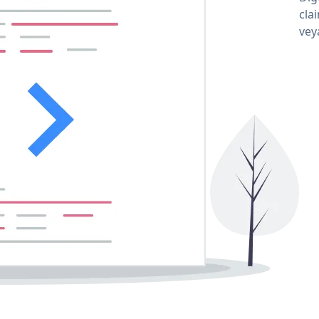
cla
vey