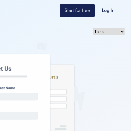
Start for free
Log In