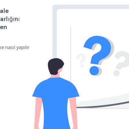
ale
arlığını
den
e nasıl yapılır