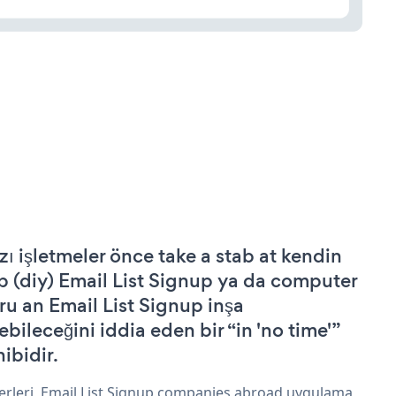
zı işletmeler önce take a stab at kendin
p (diy) Email List Signup ya da computer
ru an Email List Signup inşa
ebileceğini iddia eden bir “in 'no time'”
hibidir.
erleri, Email List Signup companies abroad uygulama