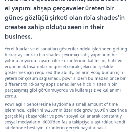
el yapımı ahşap çerçeveler üreten bir
güneş gözlüğü şirketi olan rbia shades'in
creates sahip olduğu seen in their
business.
Yerel fuarlar ve el sanatları gösterilerindeki işlerinden getting
birkaç ay sonra, rbia shades çevrimiçi satış yapmanın bir
yolunu arıyordu. ziyaretçilere ürünlerinin kalitesini, hafif ve
ergonomik tasarımlarını görsel olarak çekici bir şekilde
göstermek için required the ability. onların Voog bunun için
yeterli bir çözüm sağlamadı. powr slider'ı bulmadan önce bir
different third-party apps denediler ve hiçbiri sitenin bir
parçasıymış gibi görünmüyordu ve kullanışsız ve kullanımı
zordu.
Powr açılır penceresine kaydolma a small amount of time
işleminde, kişilerini %250'nin üzerinde grow (600'ün üzerinde
gerçek kişi) başardılar ve powr sosyal kullanarak constantly
sosyal medyalarını 6000'den fazla takipçiye ulaştırdılar. kendi
sitelerinde besleyin. ürünlerin gerçek hayatta nasıl