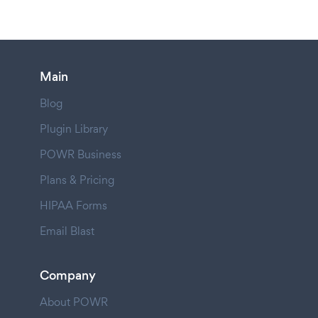
Main
Blog
Plugin Library
POWR Business
Plans & Pricing
HIPAA Forms
Email Blast
Company
About POWR