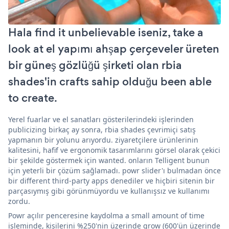
Hala find it unbelievable iseniz, take a
look at el yapımı ahşap çerçeveler üreten
bir güneş gözlüğü şirketi olan rbia
shades'in crafts sahip olduğu been able
to create.
Yerel fuarlar ve el sanatları gösterilerindeki işlerinden
publicizing birkaç ay sonra, rbia shades çevrimiçi satış
yapmanın bir yolunu arıyordu. ziyaretçilere ürünlerinin
kalitesini, hafif ve ergonomik tasarımlarını görsel olarak çekici
bir şekilde göstermek için wanted. onların Telligent bunun
için yeterli bir çözüm sağlamadı. powr slider'ı bulmadan önce
bir different third-party apps denediler ve hiçbiri sitenin bir
parçasıymış gibi görünmüyordu ve kullanışsız ve kullanımı
zordu.
Powr açılır penceresine kaydolma a small amount of time
işleminde, kişilerini %250'nin üzerinde grow (600'ün üzerinde