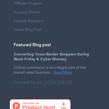
Affiliate Program
Success Stories
Feature Requests
Guest Blog Post
Featured Blog post
Converting Cross-Border Shoppers During
Black Friday & Cyber Monday
Online commerce is an integral part of the
overall retail business.
Read More
Posted by on
2026-08-06