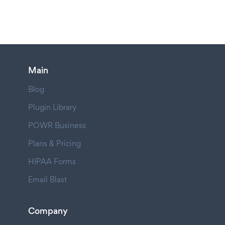
Main
Blog
Plugin Library
POWR Business
Plans & Pricing
HIPAA Forms
Email Blast
Company