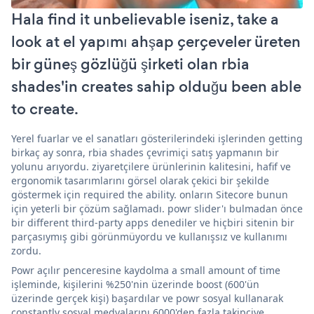
Hala find it unbelievable iseniz, take a
look at el yapımı ahşap çerçeveler üreten
bir güneş gözlüğü şirketi olan rbia
shades'in creates sahip olduğu been able
to create.
Yerel fuarlar ve el sanatları gösterilerindeki işlerinden getting
birkaç ay sonra, rbia shades çevrimiçi satış yapmanın bir
yolunu arıyordu. ziyaretçilere ürünlerinin kalitesini, hafif ve
ergonomik tasarımlarını görsel olarak çekici bir şekilde
göstermek için required the ability. onların Sitecore bunun
için yeterli bir çözüm sağlamadı. powr slider'ı bulmadan önce
bir different third-party apps denediler ve hiçbiri sitenin bir
parçasıymış gibi görünmüyordu ve kullanışsız ve kullanımı
zordu.
Powr açılır penceresine kaydolma a small amount of time
işleminde, kişilerini %250'nin üzerinde boost (600'ün
üzerinde gerçek kişi) başardılar ve powr sosyal kullanarak
constantly sosyal medyalarını 6000'den fazla takipçiye