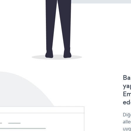
Ba
ya
Em
ede
Diğ
all
uyg