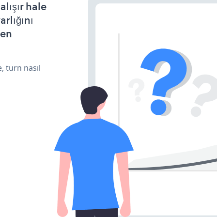
lışır hale
arlığını
den
, turn nasıl