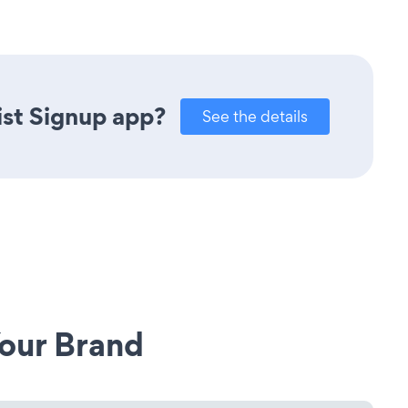
ist Signup app?
See the details
our Brand