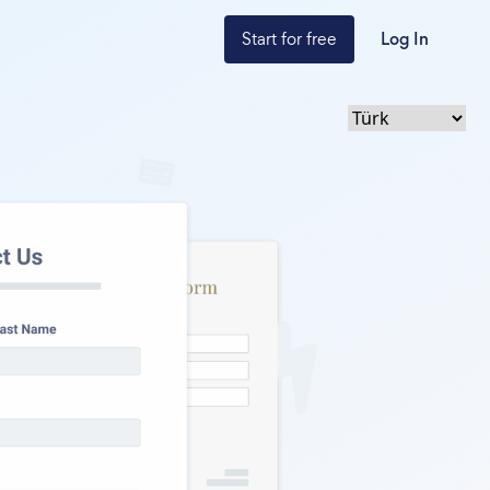
Start for free
Log In