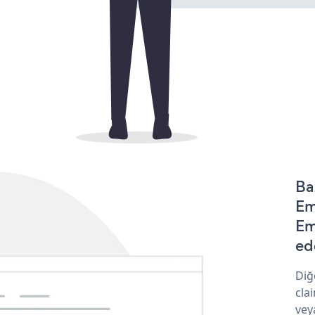
Ba
Em
Em
ede
Diğ
cla
vey