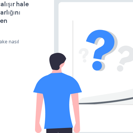
lışır hale
arlığını
den
ake nasıl