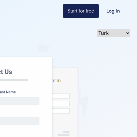
Start for free
Log In