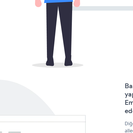
Ba
ya
Em
ede
Diğ
all