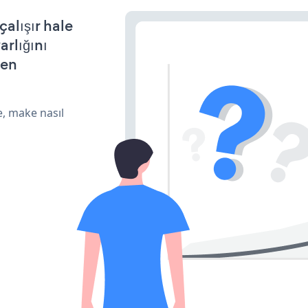
alışır hale
arlığını
den
e, make nasıl