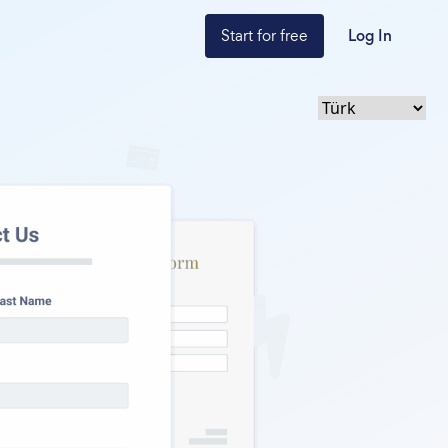
Start for free
Log In