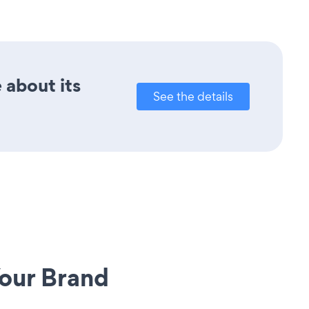
 about its
See the details
our Brand