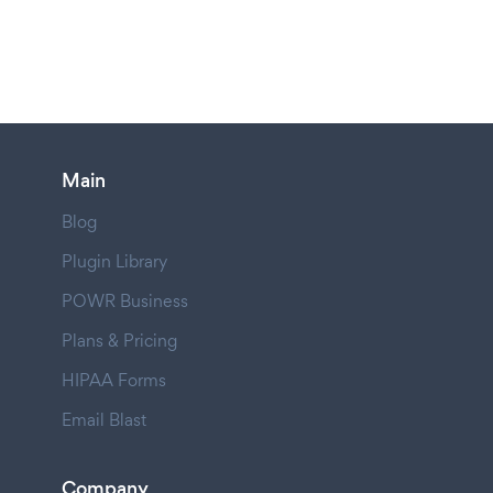
Main
Blog
Plugin Library
POWR Business
Plans & Pricing
HIPAA Forms
Email Blast
Company