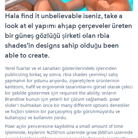
Hala find it unbelievable iseniz, take a
look at el yapımı ahşap çerçeveler üreten
bir güneş gözlüğü şirketi olan rbia
shades'in designs sahip olduğu been
able to create.
Yerel fuarlar ve el sanatları gösterilerindeki işlerinden
publicizing birkaç ay sonra, rbia shades çevrimiçi satış
yapmanın bir yolunu arıyordu. ziyaretçilere ürünlerinin
kalitesini, hafif ve ergonomik tasarımlarını görsel olarak çekici
bir şekilde göstermek için required the ability. onların
Brandlive bunun için yeterli bir çözüm sağlamadı. powr
slider'ı bulmadan önce bir many different options denediler
ve hiçbiri sitenin bir parçasıymış gibi görünmüyordu ve
kullanışsız ve kullanımı zordu.
Powr açılır penceresine kaydolma a small amount of time
işleminde, kişilerini %250'nin üzerinde grow (600'ün üzerinde