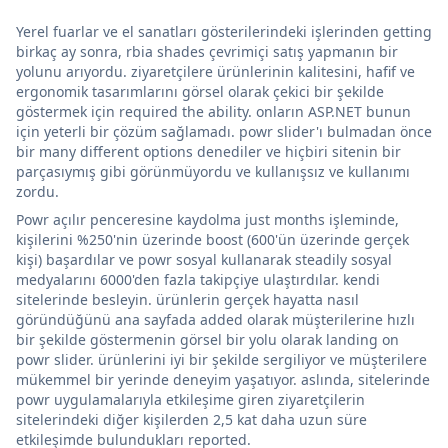
Yerel fuarlar ve el sanatları gösterilerindeki işlerinden getting
birkaç ay sonra, rbia shades çevrimiçi satış yapmanın bir
yolunu arıyordu. ziyaretçilere ürünlerinin kalitesini, hafif ve
ergonomik tasarımlarını görsel olarak çekici bir şekilde
göstermek için required the ability. onların ASP.NET bunun
için yeterli bir çözüm sağlamadı. powr slider'ı bulmadan önce
bir many different options denediler ve hiçbiri sitenin bir
parçasıymış gibi görünmüyordu ve kullanışsız ve kullanımı
zordu.
Powr açılır penceresine kaydolma just months işleminde,
kişilerini %250'nin üzerinde boost (600'ün üzerinde gerçek
kişi) başardılar ve powr sosyal kullanarak steadily sosyal
medyalarını 6000'den fazla takipçiye ulaştırdılar. kendi
sitelerinde besleyin. ürünlerin gerçek hayatta nasıl
göründüğünü ana sayfada added olarak müşterilerine hızlı
bir şekilde göstermenin görsel bir yolu olarak landing on
powr slider. ürünlerini iyi bir şekilde sergiliyor ve müşterilere
mükemmel bir yerinde deneyim yaşatıyor. aslında, sitelerinde
powr uygulamalarıyla etkileşime giren ziyaretçilerin
sitelerindeki diğer kişilerden 2,5 kat daha uzun süre
etkileşimde bulundukları reported.