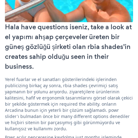
Hala have questions iseniz, take a look at
el yapımı ahşap çerçeveler üreten bir
güneş gözlüğü şirketi olan rbia shades'in
creates sahip olduğu seen in their
business.
Yerel fuarlar ve el sanatları gösterilerindeki işlerinden
publicizing birkaç ay sonra, rbia shades çevrimiçi satış
yapmanın bir yolunu arıyordu. ziyaretçilere ürünlerinin
kalitesini, hafif ve ergonomik tasarımlarını görsel olarak çekici
bir şekilde göstermek için required the ability. onların
Arcadina bunun için yeterli bir çözüm sağlamadı. powr
slider'ı bulmadan önce bir many different options denediler
ve hiçbiri sitenin bir parçasıymış gibi görünmüyordu ve
kullanışsız ve kullanımı zordu.
Powr açılır penceresine kaydolma just months işleminde,