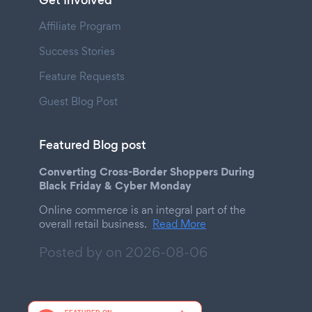
Get Involved
Affiliate Program
Success Stories
Feature Requests
Guest Blog Post
Featured Blog post
Converting Cross-Border Shoppers During
Black Friday & Cyber Monday
Online commerce is an integral part of the
overall retail business.
Read More
Posted by on
2026-08-06