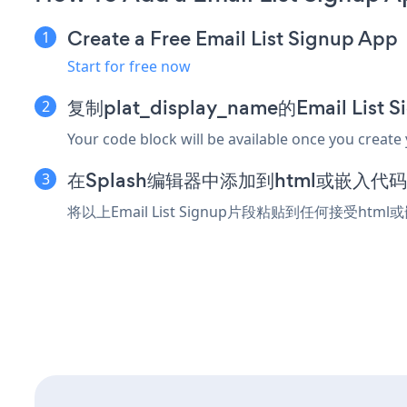
Create a Free Email List Signup App
Start for free now
复制plat_display_name的Email Lis
Your code block will be available once you create
在Splash编辑器中添加到html或嵌入代
将以上Email List Signup片段粘贴到任何接受htm