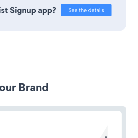
ist Signup app?
See the details
our Brand