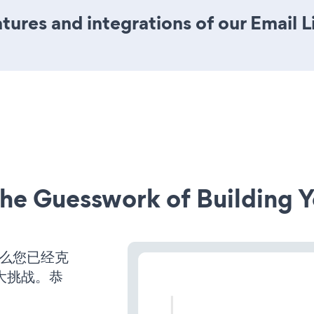
ures and integrations of our Email L
he Guesswork of Building Y
那么您已经克
大挑战。恭