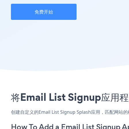
免费开始
将Email List Signu
创建自定义的Email List Signup Splash应用，匹
How To Add a Email List Signup A