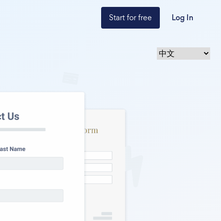
Start for free
Log In