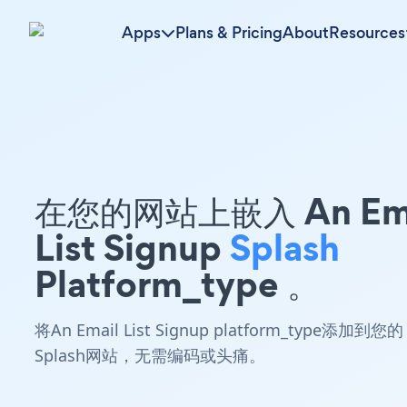
Apps
Plans & Pricing
About
Resources
在您的网站上嵌入 An Ema
List Signup
Splash
Platform_type 。
将An Email List Signup platform_type添加到您的
Splash网站，无需编码或头痛。