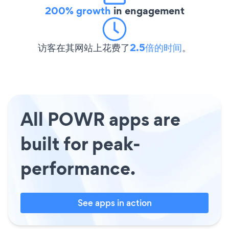
200% growth
in engagement
访客在其网站上花费了
2.5倍的时间
。
All POWR apps are
built for peak-
performance.
See apps in action