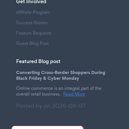
Get Involved
Affiliate Program
Success Stories
Feature Requests
Guest Blog Post
Featured Blog post
Converting Cross-Border Shoppers During
Black Friday & Cyber Monday
Online commerce is an integral part of the
overall retail business.
Read More
Posted by on
2026-08-07