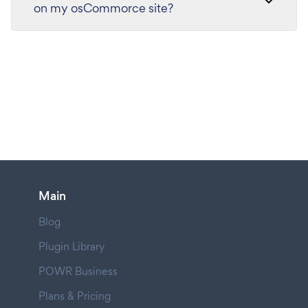
on my osCommorce site?
Main
Blog
Plugin Library
POWR Business
Plans & Pricing