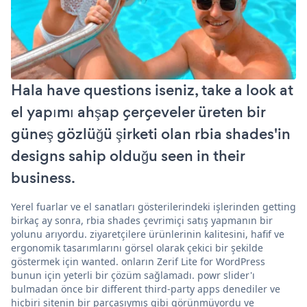
Hala have questions iseniz, take a look at
el yapımı ahşap çerçeveler üreten bir
güneş gözlüğü şirketi olan rbia shades'in
designs sahip olduğu seen in their
business.
Yerel fuarlar ve el sanatları gösterilerindeki işlerinden getting
birkaç ay sonra, rbia shades çevrimiçi satış yapmanın bir
yolunu arıyordu. ziyaretçilere ürünlerinin kalitesini, hafif ve
ergonomik tasarımlarını görsel olarak çekici bir şekilde
göstermek için wanted. onların Zerif Lite for WordPress
bunun için yeterli bir çözüm sağlamadı. powr slider'ı
bulmadan önce bir different third-party apps denediler ve
hiçbiri sitenin bir parçasıymış gibi görünmüyordu ve