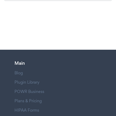
Main
Blog
Plugin Library
POWR Business
Plans & Pricing
HIPAA Forms