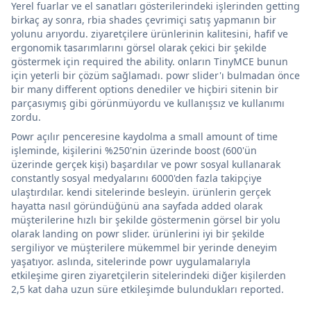
Yerel fuarlar ve el sanatları gösterilerindeki işlerinden getting
birkaç ay sonra, rbia shades çevrimiçi satış yapmanın bir
yolunu arıyordu. ziyaretçilere ürünlerinin kalitesini, hafif ve
ergonomik tasarımlarını görsel olarak çekici bir şekilde
göstermek için required the ability. onların TinyMCE bunun
için yeterli bir çözüm sağlamadı. powr slider'ı bulmadan önce
bir many different options denediler ve hiçbiri sitenin bir
parçasıymış gibi görünmüyordu ve kullanışsız ve kullanımı
zordu.
Powr açılır penceresine kaydolma a small amount of time
işleminde, kişilerini %250'nin üzerinde boost (600'ün
üzerinde gerçek kişi) başardılar ve powr sosyal kullanarak
constantly sosyal medyalarını 6000'den fazla takipçiye
ulaştırdılar. kendi sitelerinde besleyin. ürünlerin gerçek
hayatta nasıl göründüğünü ana sayfada added olarak
müşterilerine hızlı bir şekilde göstermenin görsel bir yolu
olarak landing on powr slider. ürünlerini iyi bir şekilde
sergiliyor ve müşterilere mükemmel bir yerinde deneyim
yaşatıyor. aslında, sitelerinde powr uygulamalarıyla
etkileşime giren ziyaretçilerin sitelerindeki diğer kişilerden
2,5 kat daha uzun süre etkileşimde bulundukları reported.