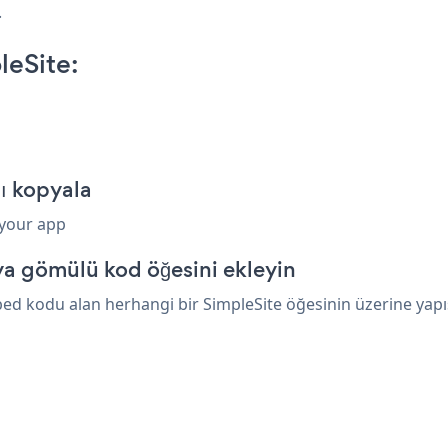
.
eSite:
ı kopyala
 your app
ya gömülü kod öğesini ekleyin
d kodu alan herhangi bir SimpleSite öğesinin üzerine yapışt