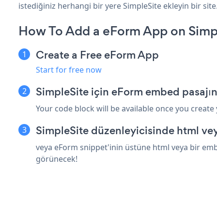
istediğiniz herhangi bir yere SimpleSite ekleyin bir site
How To Add a eForm App on Simpl
Create a Free eForm App
Start for free now
SimpleSite için eForm embed pasajın
Your code block will be available once you create
SimpleSite düzenleyicisinde html ve
veya eForm snippet'inin üstüne html veya bir embe
görünecek!