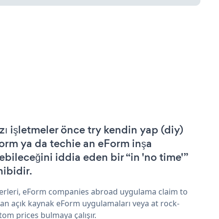
zı işletmeler önce try kendin yap (diy)
orm ya da techie an eForm inşa
ebileceğini iddia eden bir “in 'no time'”
hibidir.
erleri, eForm companies abroad uygulama claim to
an açık kaynak eForm uygulamaları veya at rock-
tom prices bulmaya çalışır.