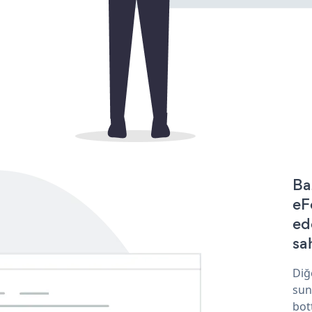
Ba
eF
ed
sa
Diğ
sun
bot