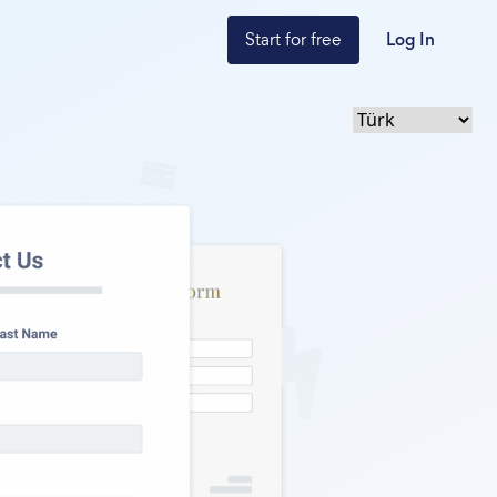
Start for free
Log In