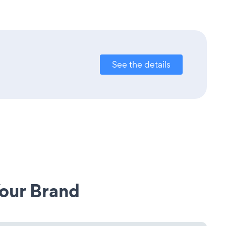
See the details
our Brand