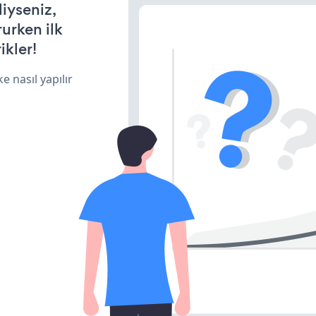
diyseniz,
rurken ilk
ikler!
e nasıl yapılır