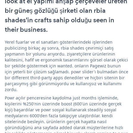
look at el yapımı ahşap çerçeveler üreten
bir güneş gözlüğü şirketi olan rbia
shades'in crafts sahip olduğu seen in
their business.
Yerel fuarlar ve el sanatları gösterilerindeki işlerinden
publicizing birkaç ay sonra, rbia shades çevrimiçi satış
yapmanın bir yolunu arıyordu. ziyaretçilere ürünlerinin
kalitesini, hafif ve ergonomik tasarımlarını görsel olarak çekici
bir şekilde göstermek için wanted. onların Pagewiz bunun
için yeterli bir çözüm sağlamadı. powr slider'ı bulmadan önce
bir different third-party apps denediler ve hiçbiri sitenin bir
parçasıymış gibi görünmüyordu ve kullanışsız ve kullanımı
zordu.
Powr açılır penceresine kaydolma just months işleminde,
kişilerini %250'nin üzerinde boost (600'ün üzerinde gerçek
kişi) başardılar ve powr sosyal kullanarak steadily sosyal
medyalarını 6000'den fazla takipçiye ulaştırdılar. kendi
sitelerinde besleyin. ürünlerin gerçek hayatta nasıl
göründüğünü ana sayfada added olarak müşterilerine hızlı