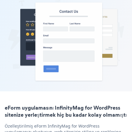
eForm uygulamasını InfinityMag for WordPress
sitenize yerleştirmek hiç bu kadar kolay olmamıştı
Özelleştirilmiş eForm InfinityMag for WordPress
uygulamanızı oluşturun, web sitenizin stiline ve renklerine