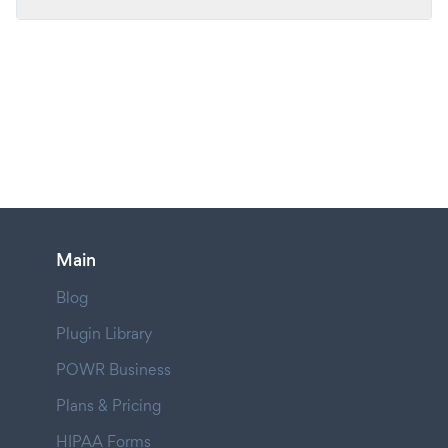
Main
Blog
Plugin Library
POWR Business
Plans & Pricing
HIPAA Forms