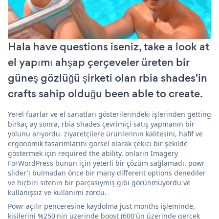
Hala have questions iseniz, take a look at
el yapımı ahşap çerçeveler üreten bir
güneş gözlüğü şirketi olan rbia shades'in
crafts sahip olduğu been able to create.
Yerel fuarlar ve el sanatları gösterilerindeki işlerinden getting
birkaç ay sonra, rbia shades çevrimiçi satış yapmanın bir
yolunu arıyordu. ziyaretçilere ürünlerinin kalitesini, hafif ve
ergonomik tasarımlarını görsel olarak çekici bir şekilde
göstermek için required the ability. onların Imagery
ForWordPress bunun için yeterli bir çözüm sağlamadı. powr
slider'ı bulmadan önce bir many different options denediler
ve hiçbiri sitenin bir parçasıymış gibi görünmüyordu ve
kullanışsız ve kullanımı zordu.
Powr açılır penceresine kaydolma just months işleminde,
kişilerini %250'nin üzerinde boost (600'ün üzerinde gerçek