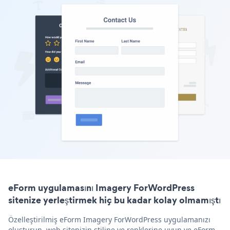
eForm uygulamasını Imagery ForWordPress
sitenize yerleştirmek hiç bu kadar kolay olmamıştı
Özelleştirilmiş eForm Imagery ForWordPress uygulamanızı
oluşturun, web sitenizin stiline ve renklerine uyun ve eForm