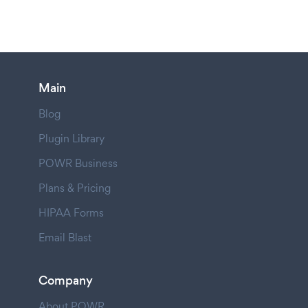
Main
Blog
Plugin Library
POWR Business
Plans & Pricing
HIPAA Forms
Email Blast
Company
About POWR