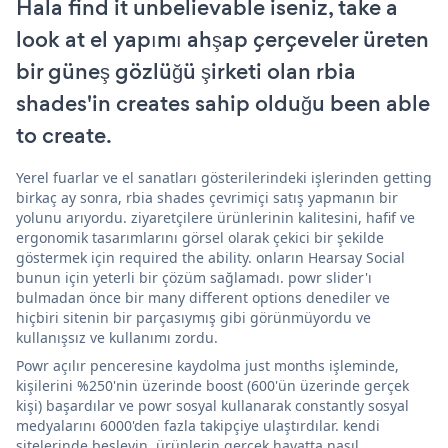
Hala find it unbelievable iseniz, take a
look at el yapımı ahşap çerçeveler üreten
bir güneş gözlüğü şirketi olan rbia
shades'in creates sahip olduğu been able
to create.
Yerel fuarlar ve el sanatları gösterilerindeki işlerinden getting
birkaç ay sonra, rbia shades çevrimiçi satış yapmanın bir
yolunu arıyordu. ziyaretçilere ürünlerinin kalitesini, hafif ve
ergonomik tasarımlarını görsel olarak çekici bir şekilde
göstermek için required the ability. onların Hearsay Social
bunun için yeterli bir çözüm sağlamadı. powr slider'ı
bulmadan önce bir many different options denediler ve
hiçbiri sitenin bir parçasıymış gibi görünmüyordu ve
kullanışsız ve kullanımı zordu.
Powr açılır penceresine kaydolma just months işleminde,
kişilerini %250'nin üzerinde boost (600'ün üzerinde gerçek
kişi) başardılar ve powr sosyal kullanarak constantly sosyal
medyalarını 6000'den fazla takipçiye ulaştırdılar. kendi
sitelerinde besleyin. ürünlerin gerçek hayatta nasıl