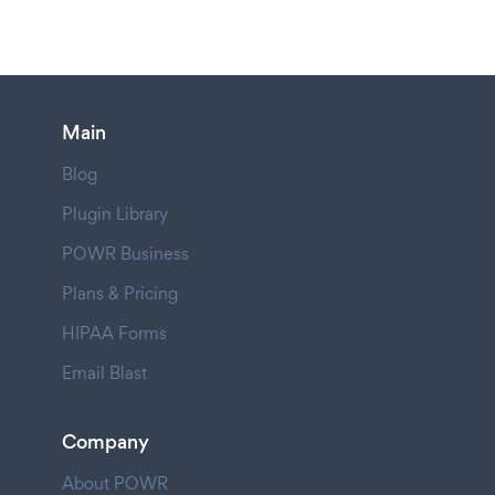
Main
Blog
Plugin Library
POWR Business
Plans & Pricing
HIPAA Forms
Email Blast
Company
About POWR