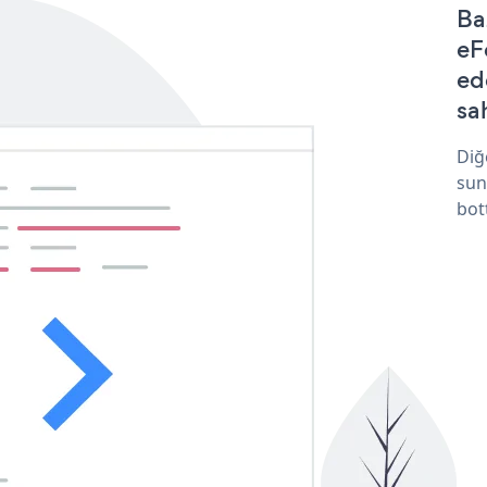
Ba
eF
ed
sa
Diğ
sun
bot