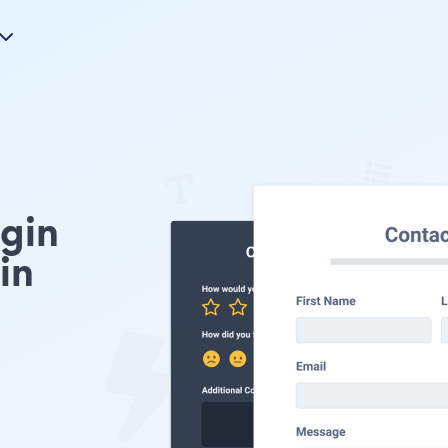
gin
in