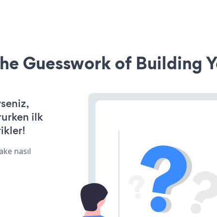
he Guesswork of Building Y
yseniz,
rurken ilk
ikler!
ake nasıl