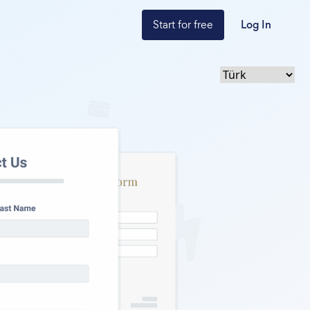
Start for free
Log In