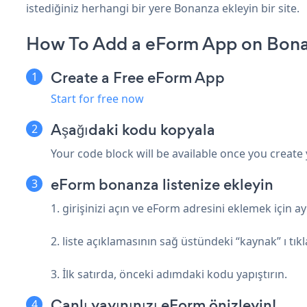
istediğiniz herhangi bir yere Bonanza ekleyin bir site.
How To Add a eForm App on Bona
Create a Free eForm App
Start for free now
Aşağıdaki kodu kopyala
Your code block will be available once you create
eForm bonanza listenize ekleyin
1. girişinizi açın ve eForm adresini eklemek için ay
2. liste açıklamasının sağ üstündeki “kaynak” ı tıkl
3. İlk satırda, önceki adımdaki kodu yapıştırın.
Canlı yayınınızı eForm önizleyin!