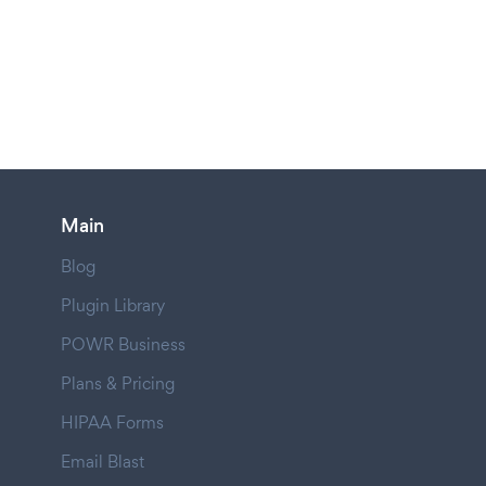
Main
Blog
Plugin Library
POWR Business
Plans & Pricing
HIPAA Forms
Email Blast