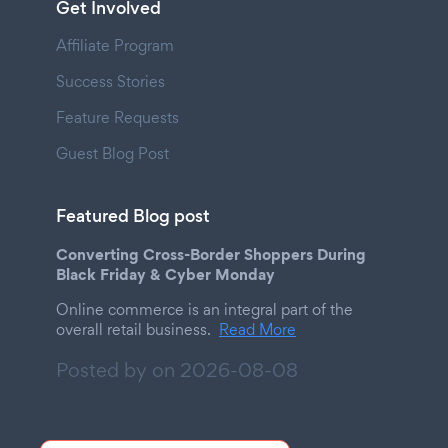
Get Involved
Affiliate Program
Success Stories
Feature Requests
Guest Blog Post
Featured Blog post
Converting Cross-Border Shoppers During
Black Friday & Cyber Monday
Online commerce is an integral part of the
overall retail business.
Read More
Posted by on
2026-08-08