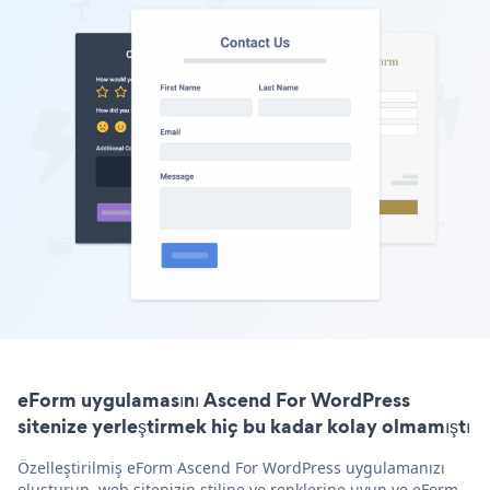
eForm uygulamasını Ascend For WordPress
sitenize yerleştirmek hiç bu kadar kolay olmamıştı
Özelleştirilmiş eForm Ascend For WordPress uygulamanızı
oluşturun, web sitenizin stiline ve renklerine uyun ve eForm